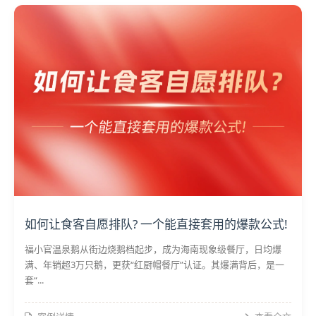
如何让食客自愿排队? 一个能直接套用的爆款公式!
福小官温泉鹅从街边烧鹅档起步，成为海南现象级餐厅，日均爆
满、年销超3万只鹅，更获“红厨帽餐厅”认证。其爆满背后，是一
套“...