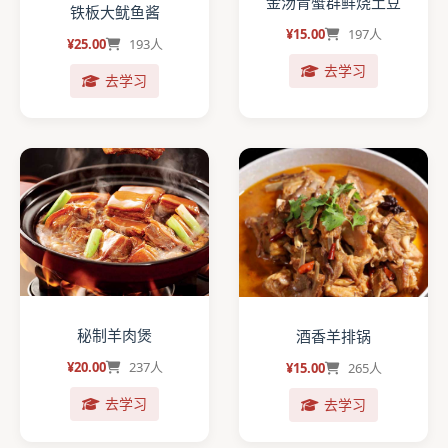
金汤青蟹群鲜烧土豆
铁板大鱿鱼酱
¥15.00
197人
¥25.00
193人
去学习
去学习
秘制羊肉煲
酒香羊排锅
¥20.00
237人
¥15.00
265人
去学习
去学习