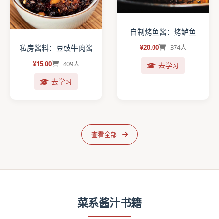
自制烤鱼酱：烤鲈鱼
私房酱料：豆豉牛肉酱
¥20.00
374人
¥15.00
409人
去学习
去学习
查看全部
菜系酱汁书籍