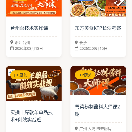
台州菜技术实操课
东方美食KTP长沙考察
浙江台州
长沙
2026年08月18日
2026年09月15日
JTP厨艺
JTP厨艺
粤菜秘制酱料大师课2
实操｜爆款羊单品技
期
术+创效实战班
广州 大湾·味来厨房