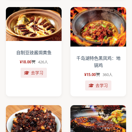
自制豆豉酱焗黄鱼
千岛湖特色黑凤鸡：地
¥18.00
426人
锅鸡
去学习
¥15.00
360人
去学习