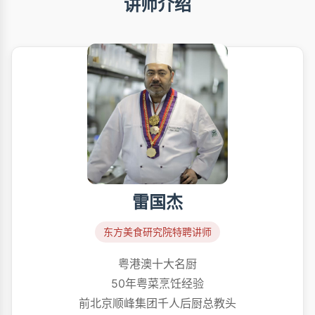
讲师介绍
雷国杰
东方美食研究院特聘讲师
粤港澳十大名厨
50年粤菜烹饪经验
前北京顺峰集团千人后厨总教头