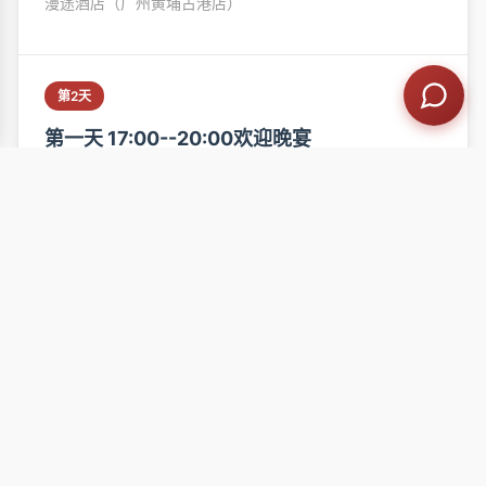
漫途酒店（广州黄埔古港店）
第2天
第一天 17:00--20:00欢迎晚宴
大鸽饭 品鉴
5年蝉联必吃榜+米其林榜单，年销350w只鸽子。目前
在湖南、广深地区拥有18家大型门店。将乳鸽作为招牌
主打，年销量350万只。
第3天
第二天 9:00-12:00
雷国杰大师 正统经典粤菜｜港式秘制酱汁 现场教学
雷国杰师傅 精确到克拆解配方